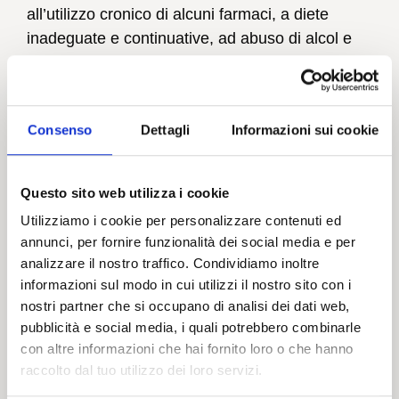
all’utilizzo cronico di alcuni farmaci, a diete
inadeguate e continuative, ad abuso di alcol e
fumo, all’eccessiva esposizione ai raggi solari e
alle lampade abbronzanti, alla presenza di
malattie croniche e malattie psichiche.
Consenso
Dettagli
Informazioni sui cookie
Un ruolo lo svolge inoltre l’ansia: chi soffre
maggiormente di stati di ansia, tensione o
Questo sito web utilizza i cookie
panico, è generalmente a maggiore rischio di
sviluppare una condizione di telogen effluvium
Utilizziamo i cookie per personalizzare contenuti ed
annunci, per fornire funzionalità dei social media e per
cronico. In maniera analoga, un fattore di rischio
analizzare il nostro traffico. Condividiamo inoltre
connesso è quello dell’insonnia, soprattutto se
informazioni sul modo in cui utilizzi il nostro sito con i
legata a fattori ansiogeni: un mix di determinanti
nostri partner che si occupano di analisi dei dati web,
particolarmente sfavorevole che ha come
pubblicità e social media, i quali potrebbero combinarle
ripercussione un peggioramento della salute del
con altre informazioni che hai fornito loro o che hanno
proprio organismo e, in esso, ovviamente, anche
raccolto dal tuo utilizzo dei loro servizi.
del cuoio capelluto e dei capelli.