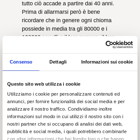
tutto ciò accade a partire dai 40 anni.
Prima di allarmarsi però è bene
ricordare che in genere ogni chioma
possiede in media tra gli 80000 e i
120000 capelli e il loro numero, il loro
aumento o la loro perdita possono
variare a seconda di numerosi fattori;
Consenso
Dettagli
Informazioni sui cookie
non è detto quindi che la caduta dei
capelli sia riconducibile sempre a
questa forma di calvizie. In più, se
Questo sito web utilizza i cookie
anche così fosse, sono
Utilizziamo i cookie per personalizzare contenuti ed
presenti
diverse soluzioni
per
annunci, per fornire funzionalità dei social media e per
contrastare efficacemente il
analizzare il nostro traffico. Condividiamo inoltre
problema.
informazioni sul modo in cui utilizzi il nostro sito con i
nostri partner che si occupano di analisi dei dati web,
pubblicità e social media, i quali potrebbero combinarle
con altre informazioni che hai fornito loro o che hanno